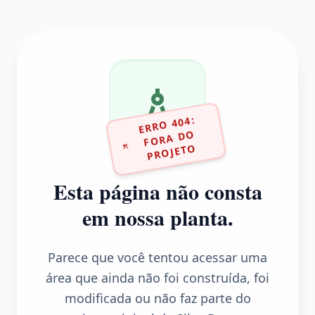
ERR
O 404:
F
ORA D
PR
OJET
O
O
Esta página não consta
em nossa planta.
Parece que você tentou acessar uma
área que ainda não foi construída, foi
modificada ou não faz parte do